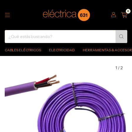
0
CABLES ELÉCTRICOS
ELECTRICIDAD
HERRAMIENTAS & ACCESOR
1
/
2