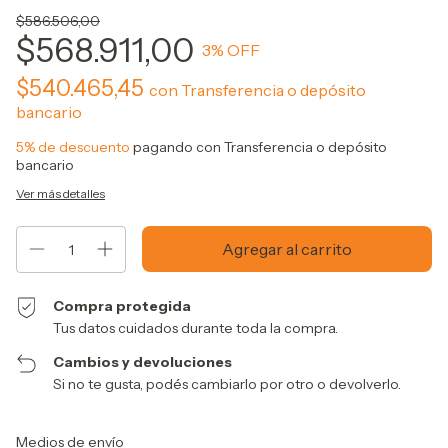
$586.506,00
$568.911,00
3
% OFF
$540.465,45
con
Transferencia o depósito
bancario
5% de descuento
pagando con Transferencia o depósito
bancario
Ver más detalles
Compra protegida
Tus datos cuidados durante toda la compra.
Cambios y devoluciones
Si no te gusta, podés cambiarlo por otro o devolverlo.
Entregas para el CP:
Cambiar CP
Medios de envío