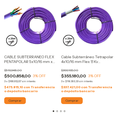
CABLE SUBTERRANEO FLEX
Cable Subterráneo Tetrapolar
PENTAPOLAR 5x10/16 mm x
4x10/16 mm Flex 1,1 Kv
25m - FONSECA
Normalizado - 25m FONSECA
$516.348,00
$366.165,00
$500.858,00
$355.180,00
3
% OFF
3
% OFF
3
x
$166.952,67
sin interés
3
x
$118.393,33
sin interés
$475.815,10
con
Transferencia
$337.421,00
con
Transferencia
o depósito bancario
o depósito bancario
Comprar
Comprar