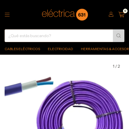
0
CABLES ELÉCTRICOS
ELECTRICIDAD
HERRAMIENTAS & ACCESOR
1
/
2