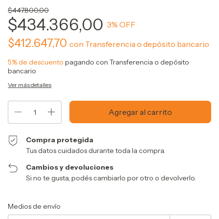
$447.800,00
$434.366,00
3
% OFF
$412.647,70
con
Transferencia o depósito bancario
5% de descuento
pagando con Transferencia o depósito
bancario
Ver más detalles
Compra protegida
Tus datos cuidados durante toda la compra.
Cambios y devoluciones
Si no te gusta, podés cambiarlo por otro o devolverlo.
Entregas para el CP:
Cambiar CP
Medios de envío