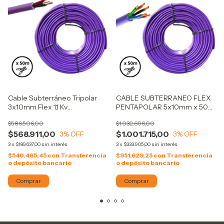
Cable Subterráneo Tripolar
CABLE SUBTERRANEO FLEX
3x10mm Flex 1,1 Kv
PENTAPOLAR 5x10mm x 50m
Normalizado - 50m FONSECA
- FONSECA
$586.506,00
$1.032.696,00
$568.911,00
$1.001.715,00
3
% OFF
3
% OFF
3
x
$189.637,00
sin interés
3
x
$333.905,00
sin interés
$540.465,45
con
Transferencia
$951.629,25
con
Transferencia
o depósito bancario
o depósito bancario
Comprar