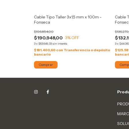
Cable Tipo Taller 3x1,5 mm x 100m -
Cable T
Fonseca
Fonsec
$196.854,00
$136.279
$190.948,00
$132.
3
% OFF
3
x
$63.649,33
sin interés
3
x
$44.063
$181.400,60
con
Transferencia o depósito
$125.58
bancario
bancar
Comprar
Prod
PROD
MARC
SOLU