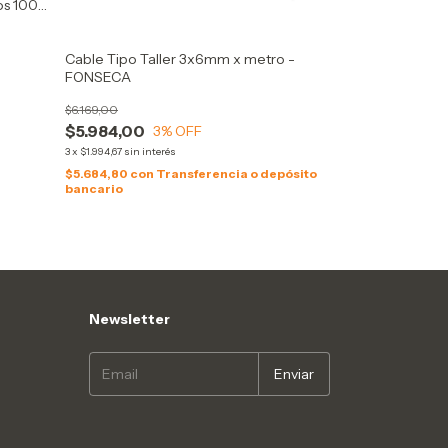
os 100%
Cable Tipo Taller 3x6mm x metro -
FONSECA
$6.169,00
$5.984,00
3
% OFF
3
x
$1.994,67
sin interés
$5.684,80
con
Transferencia o depósito
bancario
Newsletter