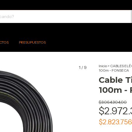
CTOS
PRESUPUESTOS
Inicio
>
CABLES ELÉ
1
/
9
100m - FONSECA
Cable T
100m -
$3.064.304,00
$2.972
$2.823.75