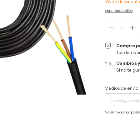
5% de descuent
Ver más detalles
Compra p
Tus datos c
Cambios y
Si no te gu
Entregas para el CP:
Medios de envío
No sé mi código posta