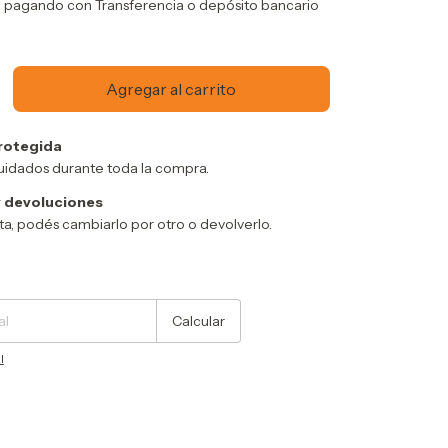
o
pagando con Transferencia o depósito bancario
rotegida
uidados durante toda la compra.
 devoluciones
sta, podés cambiarlo por otro o devolverlo.
Cambiar CP
Calcular
l