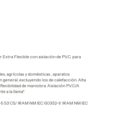
 Extra Flexible con aislación de P.V.C. para
les, agrícolas y domésticas , aparatos
n general, excluyendo los de calefacción. Alta
flexibilidad de maniobra. Aislación P.V.C/A
e a la llama".
-5 53 C5/ IRAM NM IEC 60332-1/ IRAM NM IEC