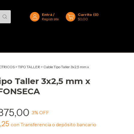
Entrá
/
Carrito
(
0
)
Registráte
$0,00
CTRICOS
>
TIPO TALLER
>
Cable Tipo Taller 3x2,5 mm x
ipo Taller 3x2,5 mm x
 FONSECA
.375,00
3
% OFF
6,25
con
Transferencia o depósito bancario