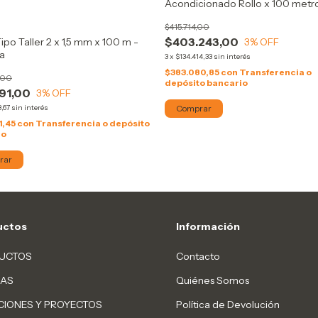
Acondicionado Rollo x 100 metr
Cobre
$415.714,00
$403.243,00
ipo Taller 2 x 1,5 mm x 100 m -
3
% OFF
a
3
x
$134.414,33
sin interés
$383.080,85
con
Transferencia o
,00
depósito bancario
191,00
3
% OFF
,67
sin interés
Comprar
1,45
con
Transferencia o depósito
io
uctos
Información
UCTOS
Contacto
AS
Quiénes Somos
CIONES Y PROYECTOS
Política de Devolución